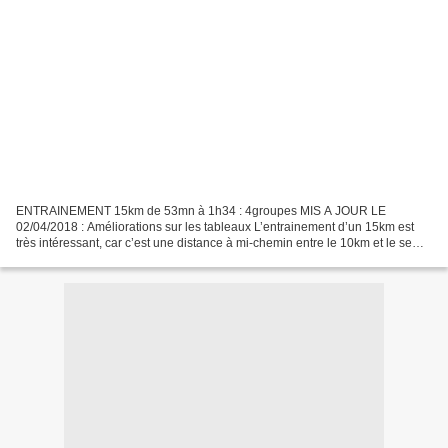
ENTRAINEMENT 15km de 53mn à 1h34 : 4groupes MIS A JOUR LE
02/04/2018 : Améliorations sur les tableaux L’entrainement d’un 15km est
très intéressant, car c’est une distance à mi-chemin entre le 10km et le semi.
En utilisant les allures proches du 15km,...