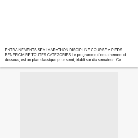
ENTRAINEMENTS SEMI MARATHON DISCIPLINE COURSE A PIEDS
BENEFICIAIRE TOUTES CATEGORIES Le programme d'entrainement ci-
dessous, est un plan classique pour semi, établi sur dix semaines. Ce
programme est fait pour des athlètes dont l'objectif chrono est de...