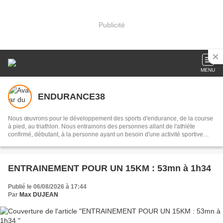
Publicité
MENU
ENDURANCE38
Nous œuvrons pour le développement des sports d'endurance, de la course
à pied, au triathlon. Nous entrainons des personnes allant de l'athlète
confirmé, débutant, à la personne ayant un besoin d'une activité sportive
(Suite aux pillages de mes articles ; je tiens à signaler qu'ils sont soumis aux
droits d'auteurs; Selon l'article L. 123-1 du CPI)
ENTRAINEMENT POUR UN 15KM : 53mn à 1h34
Publié le 06/08/2026 à 17:44
Par
Max DUJEAN