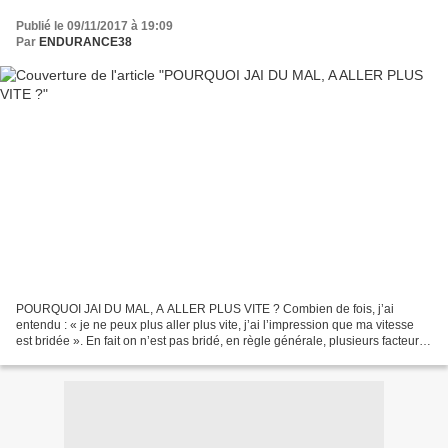
Publié le 09/11/2017 à 19:09
Par
ENDURANCE38
POURQUOI JAI DU MAL, A ALLER PLUS VITE ? Combien de fois, j’ai
entendu : « je ne peux plus aller plus vite, j’ai l’impression que ma vitesse
est bridée ». En fait on n’est pas bridé, en règle générale, plusieurs facteurs
entrent en jeu. Il y a : le sexe...