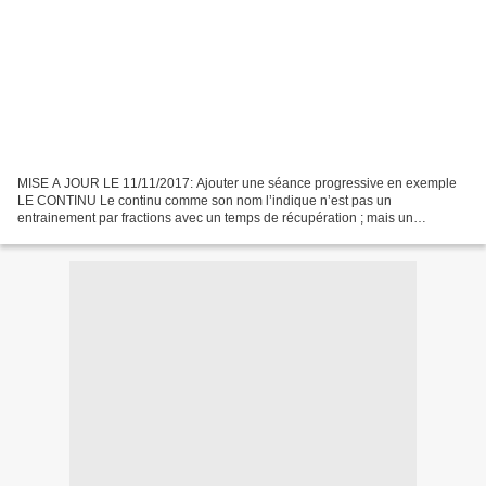
MISE A JOUR LE 11/11/2017: Ajouter une séance progressive en exemple
LE CONTINU Le continu comme son nom l’indique n’est pas un
entrainement par fractions avec un temps de récupération ; mais un
entrainement linéaire. Il est géré par le métabolisme aérobie....