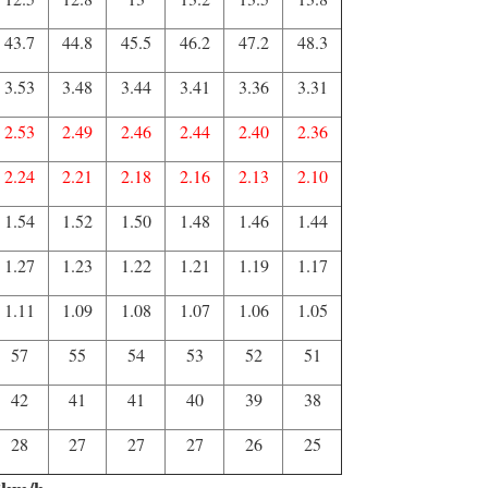
43.7
44.8
45.5
46.2
47.2
48.3
3.53
3.48
3.44
3.41
3.36
3.31
2.53
2.49
2.46
2.44
2.40
2.36
2.24
2.21
2.18
2.16
2.13
2.10
1.54
1.52
1.50
1.48
1.46
1.44
1.27
1.23
1.22
1.21
1.19
1.17
1.11
1.09
1.08
1.07
1.06
1.05
57
55
54
53
52
51
42
41
41
40
39
38
28
27
27
27
26
25