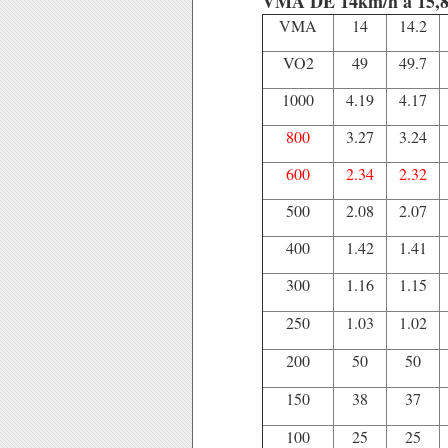
VMA DE 14km/h à 15,
VMA
14
14.2
VO2
49
49.7
1000
4.19
4.17
800
3.27
3.24
600
2.34
2.32
500
2.08
2.07
400
1.42
1.41
300
1.16
1.15
250
1.03
1.02
200
50
50
150
38
37
100
25
25