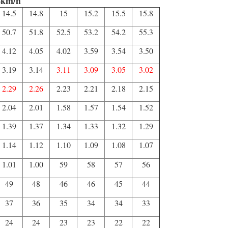
8km/h
14.5
14.8
15
15.2
15.5
15.8
50.7
51.8
52.5
53.2
54.2
55.3
4.12
4.05
4.02
3.59
3.54
3.50
3.19
3.14
3.11
3.09
3.05
3.02
2.29
2.26
2.23
2.21
2.18
2.15
2.04
2.01
1.58
1.57
1.54
1.52
1.39
1.37
1.34
1.33
1.32
1.29
1.14
1.12
1.10
1.09
1.08
1.07
1.01
1.00
59
58
57
56
49
48
46
46
45
44
37
36
35
34
34
33
24
24
23
23
22
22