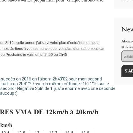
New
Abonne
en 3h19 , cette année j’ai suivi votre plan d’entraînement pour
article
annes. Je tiens à vous remercie pour vos plan d’entraînement, car
Email
nnée Prochaine je vais tenter 2h50 ou 2h45
vec succès en 2016 en faisant 2h43'02 pour mon second
 battu en 2h41'29 avec la même méthode ! 1h21'10 sur le
 second ! Négative Split de 1' juste énorme avec une seconde
eaucoup :).
ES VMA DE 12km/h à 20km/h
8km/h
12.5
12.8
13
13.2
13.5
13.8