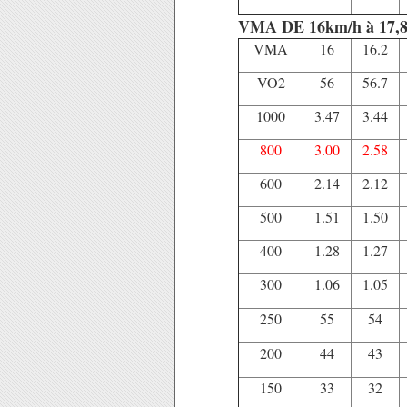
VMA DE 16km/h à 17,
VMA
16
16.2
VO2
56
56.7
1000
3.47
3.44
800
3.00
2.58
600
2.14
2.12
500
1.51
1.50
400
1.28
1.27
300
1.06
1.05
250
55
54
200
44
43
150
33
32