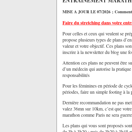
ENTRAINEMENT MARAT
MISE A JOUR LE 07/2026 ; Commentaire
Faire du stretching dans votre entr
Pour celles et ceux qui veulent se pr
propose plusieurs types de plans d’en
valeur et votre objectif. Ces plans s
inscrire à la newsletter du blog une f
Attention ces plans ne peuvent être s
d’un médecin qui autorise la pratique
responsabilités
Pour les féminines en période de cycle
périodes, faire un simple footing à la
Dernière recommandation ne pas mettr
valez 36mn sur 10km, c’est que votr
marathon comme Paris ne sera guerr
Les plans qui vous sont proposés sont
de 3h à 3h20 ; puis de 3h20 à 3h45 