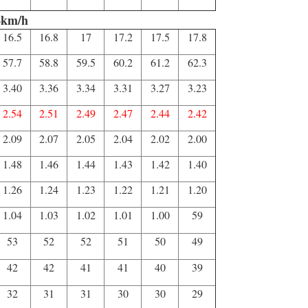
8km/h
16.5
16.8
17
17.2
17.5
17.8
57.7
58.8
59.5
60.2
61.2
62.3
3.40
3.36
3.34
3.31
3.27
3.23
2.54
2.51
2.49
2.47
2.44
2.42
2.09
2.07
2.05
2.04
2.02
2.00
1.48
1.46
1.44
1.43
1.42
1.40
1.26
1.24
1.23
1.22
1.21
1.20
1.04
1.03
1.02
1.01
1.00
59
53
52
52
51
50
49
42
42
41
41
40
39
32
31
31
30
30
29