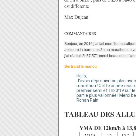
est différente
Max Dujean
COMMANTAIRES
Bonjour, en 2016 j’ai fait mon 1er marathon 
atteindre la barre des 3h au marathon de v
j’ai réalisé 2h57’57’´ merci beaucoup. L’a
Bertrand le mancq
Hello,
J'avais déjà suivi ton plan a
marathon ! Cette année record
premier semi et 1h20'19 sur le
partie plus vallonnée ! Merci b
Ronan Pain
TABLEAU DES ALLUR
VMA DE 12km/h à 13,
VMA
12
12.2