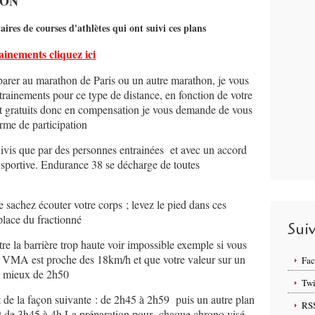
HON
s de courses d'athlètes qui ont suivi ces plans
ainements cliquez ici
éparer au marathon de Paris ou un autre marathon, je vous
trainements pour ce type de distance, en fonction de votre
ont gratuits donc en compensation je vous demande de vous
orme de participation
uivis que par des personnes entrainées et avec un accord
 sportive. Endurance 38 se décharge de toutes
 sachez écouter votre corps ; levez le pied dans ces
 place du fractionné
Sui
e la barrière trop haute voir impossible exemple si vous
e VMA est proche des 18km/h et que votre valeur sur un
Fa
e mieux de 2h50
Twi
 de la façon suivante : de 2h45 à 2h59 puis un autre plan
RS
et de 3h45 à 4h La préparation pour chaque chrono visé