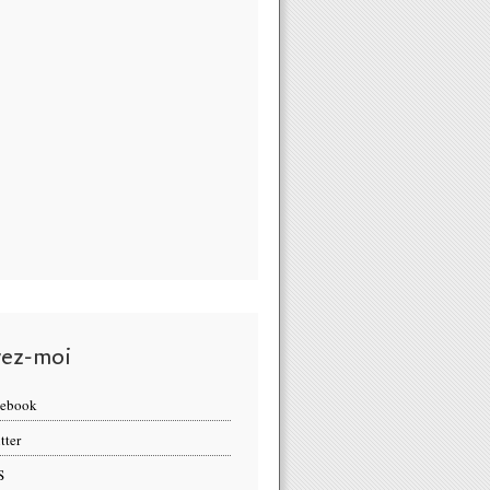
vez-moi
cebook
tter
S