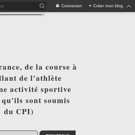
Connexion
+
Créer mon blog
ance, de la course à
lant de l'athlète
e activité sportive
r qu'ils sont soumis
1 du CPI)