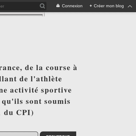
Connexion
+
Créer mon blog
ance, de la course à
lant de l'athlète
e activité sportive
r qu'ils sont soumis
1 du CPI)