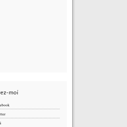
vez-moi
cebook
tter
S