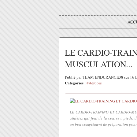
ACC
LE CARDIO-TRAIN
MUSCULATION...
Publié par TEAM ENDURANCE38 sur 16 D
Catégories :
#Aérobie
LE CARDIO-TRAINING ET CARDIO-MUSCUL
athlètes qui font de la course à pieds, 
un bon complément de préparation pour l