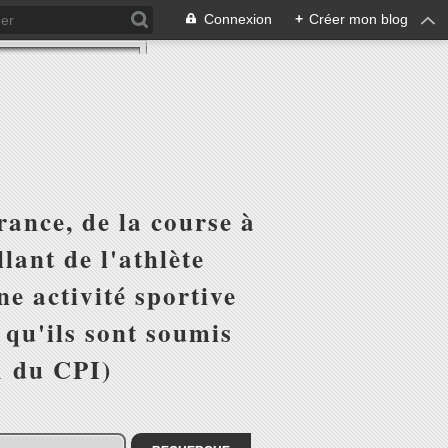
Connexion
+
Créer mon blog
ance, de la course à
lant de l'athlète
e activité sportive
r qu'ils sont soumis
1 du CPI)