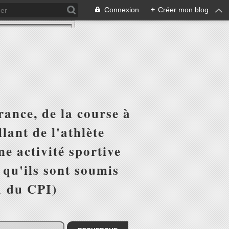
Connexion
+
Créer mon blog
ance, de la course à
lant de l'athlète
e activité sportive
r qu'ils sont soumis
1 du CPI)