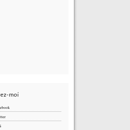
vez-moi
cebook
tter
S