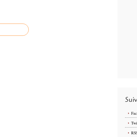
Sui
Fa
Twi
RS