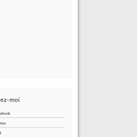
vez-moi
cebook
tter
S