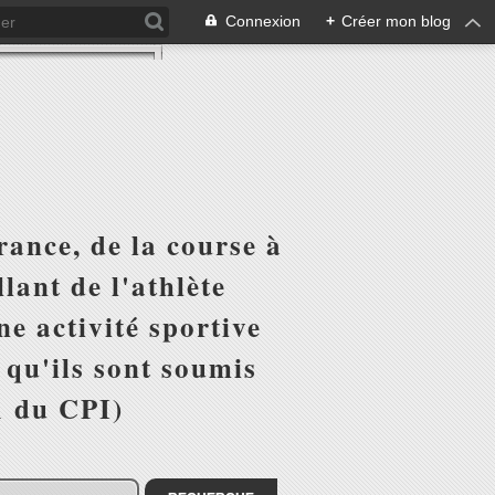
Connexion
+
Créer mon blog
ance, de la course à
lant de l'athlète
e activité sportive
r qu'ils sont soumis
1 du CPI)