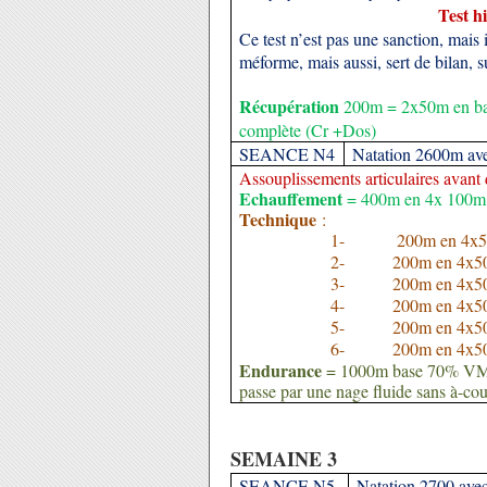
Test h
Ce test n’est pas une sanction, mais
méforme, mais aussi, sert de bilan, s
Récupération
200m = 2x50m en bat
complète (Cr +Dos)
SEANCE N4
Natation 2600m ave
Assouplissements articulaires avant 
Echauffement
= 400m en 4x 100m en
Technique
:
1-            
200m en 4x50
2-           
200m en 4x50
3-           
200m en 4x50
4-           
200m en 4x50
5-           
200m en 4x50m
6-           
200m en 4x50
Endurance
= 1000m base 70% VMA. S
passe par une nage fluide sans à-co
SEMAINE 3
SEANCE N5
Natation 2700 a