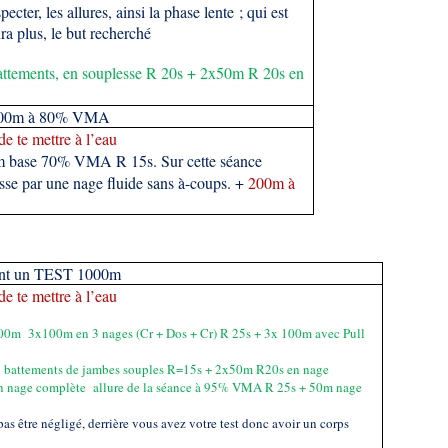
ecter, les allures, ainsi la phase lente ; qui est
ura plus, le but recherché
tements, en souplesse R 20s + 2x50m R 20s en
 200m à 80% VMA
de te mettre à l’eau
 base 70% VMA R 15s. Sur cette séance
 passe par une nage fluide sans à-coups. +
200m à
ont un TEST 1000m
de te mettre à l’eau
00m 3x100m en 3 nages (Cr + Dos + Cr) R 25s + 3x 100m avec Pull
battements de jambes souples R=15s + 2x50m R20s en nage
nage complète allure de la séance à 95% VMA R 25s + 50m nage
as être négligé, derrière vous avez votre test donc avoir un corps