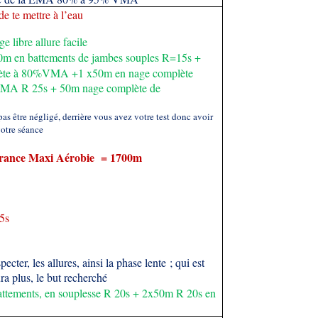
de te mettre à l’eau
 libre allure facile
m en battements de jambes souples R=15s +
ète à 80%VMA +1 x50m en nage complète
 VMA R 25s + 50m nage complète de
as être négligé, derrière vous avez votre test donc avoir
votre séance
rance Maxi Aérobie = 1700m
5s
ecter, les allures, ainsi la phase lente ; qui est
ura plus, le but recherché
tements, en souplesse R 20s + 2x50m R 20s en