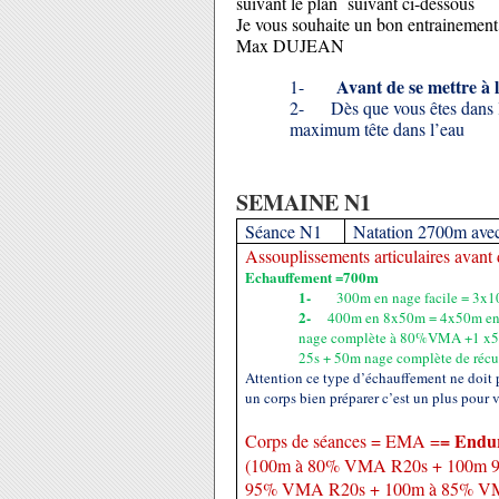
suivant le plan suivant ci-dessous
Je vous souhaite un bon entrainement
Max DUJEAN
Avant de se mettre à 
1-
2- Dès que vous êtes dans l’e
maximum tête dans l’eau
SEMAINE N1
Séance N1
Natation 2700m av
Assouplissements articulaires avant 
Echauffement =700m
1-
300m en nage facile = 3x1
2-
400m en 8x50m = 4x50m en 
nage complète à 80%VMA +1 x50
25s + 50m nage complète de récu
Attention ce type d’échauffement ne doit p
un corps bien préparer c’est un plus pour 
= Endu
Corps de séances = EMA =
(100m à 80% VMA R20s + 100m 
95% VMA R20s + 100m à 85% VM