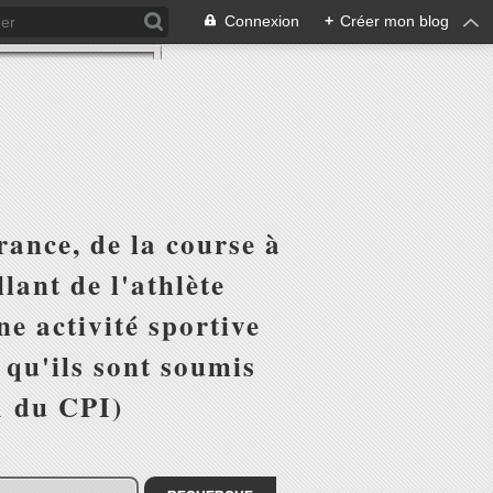
Connexion
+
Créer mon blog
ance, de la course à
lant de l'athlète
e activité sportive
r qu'ils sont soumis
1 du CPI)