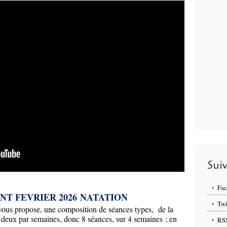
Sui
Fa
T FEVRIER 2026 NATATION
Twi
 vous propose, une composition de séances types, de la
 deux par semaines, donc 8 séances, sur 4 semaines ; en
RS