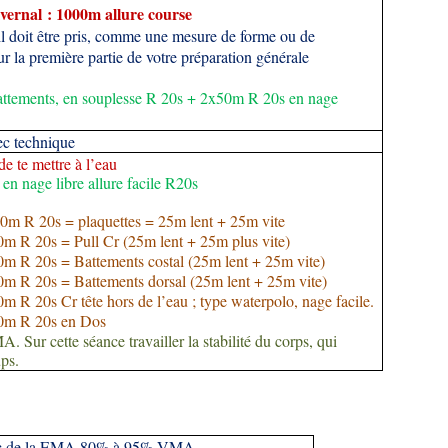
ivernal : 1000m allure course
 il doit être pris, comme une mesure de forme ou de
ur la première partie de votre préparation générale
tements, en souplesse R 20s + 2x50m R 20s en nage
c technique
de te mettre à l’eau
 nage libre allure facile R20s
m R 20s = plaquettes = 25m lent + 25m vite
m R 20s = Pull Cr (25m lent + 25m plus vite)
m R 20s = Battements costal (25m lent + 25m vite)
m R 20s = Battements dorsal (25m lent + 25m vite)
 R 20s Cr tête hors de l’eau ; type waterpolo, nage facile.
m R 20s en Dos  
ur cette séance travailler la stabilité du corps, qui
ups.
vec de la EMA 80% à 95% VMA