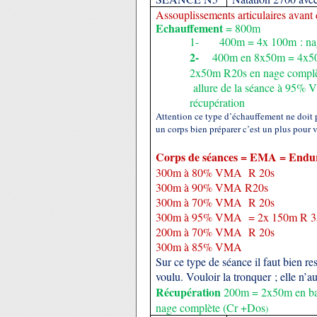
Assouplissements articulaires avant 
Echauffement
= 800m
1-
400m = 4x 100m : nage
2-
400m en 8x50m = 4x50
2x50m R20s en nage compl
allure de la séance à 95%
récupération
Attention ce type d’échauffement ne doit p
un corps bien préparer c’est un plus pour 
Corps de séances = EMA = Endu
300m à 80% VMA R 20s
300m à 90% VMA R20s
300m à 70% VMA R 20s
300m à 95% VMA = 2x 150m R 3
200m à 70% VMA R 20s
300m à 85% VMA
Sur ce type de séance il faut bien resp
voulu. Vouloir la tronquer ; elle n’a
Récupération
200m = 2x50m en bat
nage complète (Cr +Dos
)