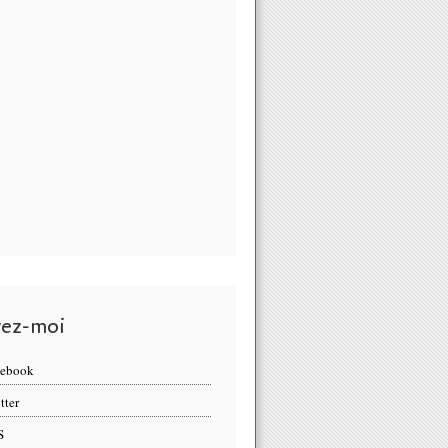
vez-moi
cebook
tter
S