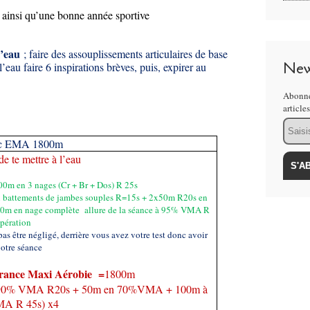
 ainsi qu’une bonne année sportive
l’eau
; faire des assouplissements articulaires de base
New
au faire 6 inspirations brèves, puis, expirer au
Abonne
article
Email
ec EMA 1800m
de te mettre à l’eau
00m en 3 nages (Cr + Br + Dos) R 25s
battements de jambes souples R=15s + 2x50m R20s en
m en nage complète allure de la séance à 95% VMA R
pération
as être négligé, derrière vous avez votre test donc avoir
votre séance
rance Maxi Aérobie =
1800m
90% VMA R20s + 50m en 70%VMA + 100m à
A R 45s) x4