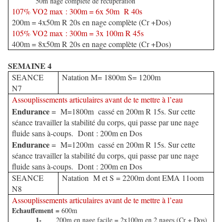
50m nage complète de récupération
107% VO2 max : 300m = 6x 50m R 40s
200m = 4x50m R 20s en nage complète (Cr +Dos)
105% VO2 max : 300m = 3x 100m R 45s
400m = 8x50m R 20s en nage complète (Cr +Dos)
SEMAINE 4
SEANCE
Natation M= 1800m S= 1200m
N7
Assouplissements articulaires avant de te mettre à l’eau
Endurance
= M=1800m cassé en 200m R 15s. Sur cette
séance travailler la stabilité du corps, qui passe par une nage
fluide sans à-coups. Dont : 200m en Dos
Endurance
= M=1200m cassé en 200m R 15s. Sur cette
séance travailler la stabilité du corps, qui passe par une nage
fluide sans à-coups. Dont : 200m en Dos
SEANCE
Natation M et S = 2200m dont EMA 11oom
N8
Assouplissements articulaires avant de te mettre à l’eau
Echauffement =
600m
1-
200m en nage facile = 2x100m en 2 nages (Cr + Dos)