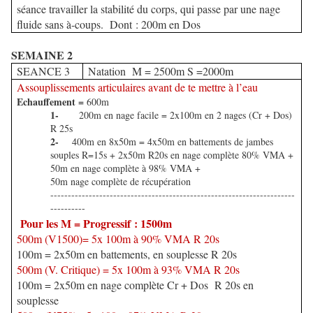
séance travailler la stabilité du corps, qui passe par une nage
fluide sans à-coups. Dont : 200m en Dos
SEMAINE 2
SEANCE 3
Natation M = 2500m S =2000m
Assouplissements articulaires avant de te mettre à l’eau
Echauffement =
600m
1-
200m en nage facile = 2x100m en 2 nages (Cr + Dos)
R 25s
2-
400m en 8x50m = 4x50m en battements de jambes
souples R=15s + 2x50m R20s en nage complète 80% VMA +
50m en nage complète à 98% VMA +
50m nage complète de récupération
----------------------------------------------------------------------
----------
Pour les M = Progressif : 1500m
500m (V1500)= 5x 100m à 90% VMA R 20s
100m = 2x50m en battements, en souplesse R 20s
500m (V. Critique) = 5x 100m à 93% VMA R 20s
100m = 2x50m en nage complète Cr + Dos R 20s en
souplesse