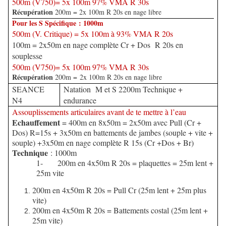
500m (V750)= 5x 100m 97% VMA R 30s
Récupération
200m = 2x 100m R 20s en nage libre
Pour les S Spécifique : 1000m
500m (V. Critique) = 5x 100m à 93% VMA R 20s
100m = 2x50m en nage complète Cr + Dos R 20s en
souplesse
500m (V750)= 5x 100m 97% VMA R 30s
Récupération
200m = 2x 100m R 20s en nage libre
SEANCE
Natation M et S 2200m Technique +
N4
endurance
Assouplissements articulaires avant de te mettre à l’eau
Echauffement
= 400m en 8x50m = 2x50m avec Pull (Cr +
Dos) R=15s + 3x50m en battements de jambes (souple + vite +
souple) +3x50m en nage complète R 15s (Cr +Dos + Br)
Technique
: 1000m
1- 200m en 4x50m R 20s = plaquettes = 25m lent +
25m vite
200m en 4x50m R 20s = Pull Cr (25m lent + 25m plus
vite)
200m en 4x50m R 20s = Battements costal (25m lent +
25m vite)