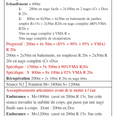
Echauffement =
600m
1-
200m en nage facile = 2x100m en 2 nages (Cr + Dos)
R 25s
2-
400m en 8x50m = 4x50m en battements de jambes
souples R=15s + 2x50m R20s en nage complète à80%VMA
R20s +
50m en nage complète à VMA R +
50m nage complète de récupération
Progressif : 200m = 4x 50m = (85% + 90% + 95% + VMA)
R 20s
200m = 2x50m en battements, en souplesse R 20s + 2x50m R
20s en nage complète (Cr +Dos
Spécifique : 1500m = 5x 300m à 90%VMA R20s
Spécifique : S 800m = 8x 100m à 92% VMA R 20s
Récupération
200m =
2x 100m R 20s en nage libre
Séance N2
Natation M= 1800m S= 1200m
Assouplissements articulaires avant de te mettre à l’eau
Endurance
= M=1800m cassé en 200m R 15s. Sur cette
séance travailler la stabilité du corps, qui passe par une nage
fluide sans à-coups. Dont : 200m en Dos
Endurance
= M=1200m cassé en 200m R 15s. Sur cette