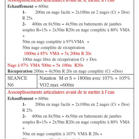
Echauffement =
600m
1-
200m en nage facile = 2x100m en 2 nages (Cr + Dos)
R 25s
2-
400m en 8x50m = 4x50m en battements de jambes
souples R=15s + 2x50m R20s en nage complète à 80% VMA
+
50m en nage complète à 97%VMA +
50m nage complète de récupération
1000m à 85% VMA = 5x 200m R 20s
100m nage libre de récupération Cr + Dos
Nage à 97% VMA 500m = 5x 100m R20s
Récupération
200m = 4x50m R 20s en nage complète (Cr +Dos)
SEANCE
Natation M et S = 1800m avec 107% + 105%
N6
VO2 max =600m
Assouplissements articulaires avant de te mettre à l’eau
Echauffement =
600m
1-
200m en nage facile = 2x100m en 2 nages (Cr + Dos)
R 25s
2-
400m en 8x50m = 4x50m en battements de jambes
souples R=15s + 2x50m R20s en nage complète à 80% VMA
+
50m en nage complète à 107% VMA R 20s +