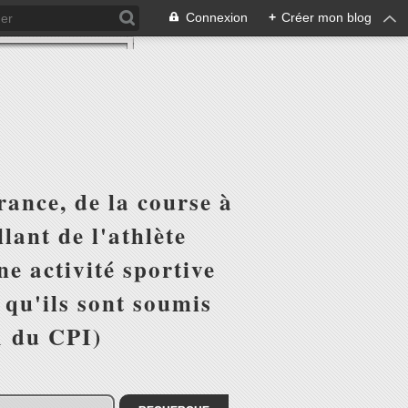
Connexion
+
Créer mon blog
ance, de la course à
lant de l'athlète
e activité sportive
r qu'ils sont soumis
1 du CPI)