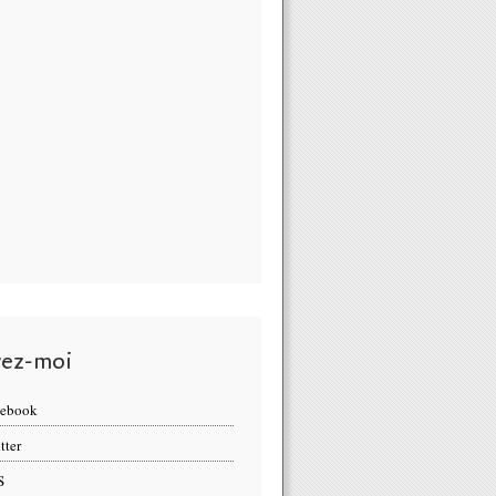
vez-moi
cebook
tter
S