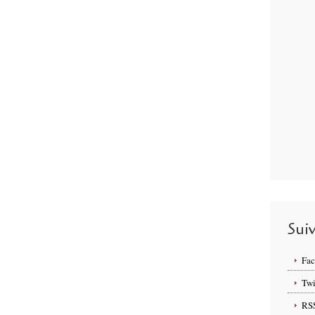
Sui
Fa
Twi
RS