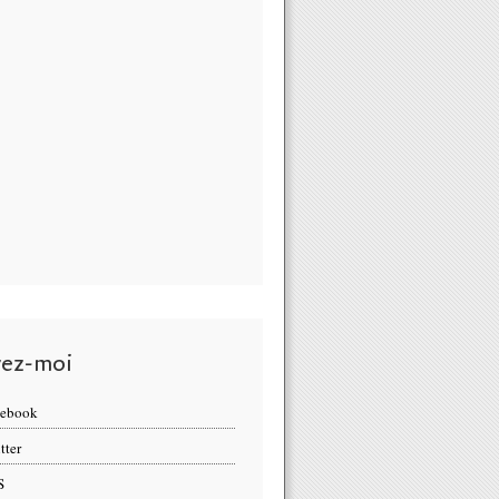
vez-moi
cebook
tter
S