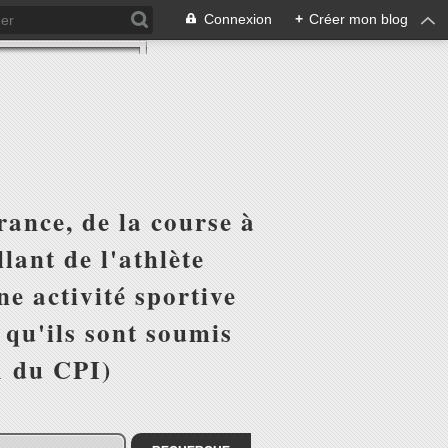
Connexion
+
Créer mon blog
ance, de la course à
lant de l'athlète
e activité sportive
r qu'ils sont soumis
1 du CPI)