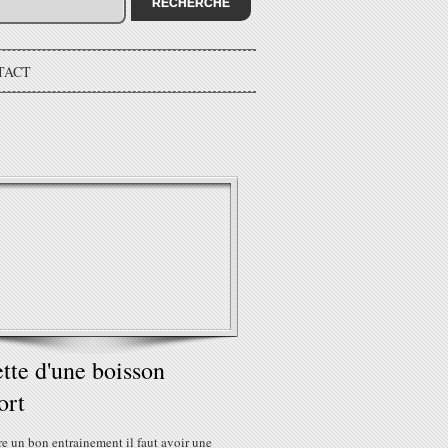
TACT
tte d'une boisson
ort
re un bon entrainement il faut avoir une