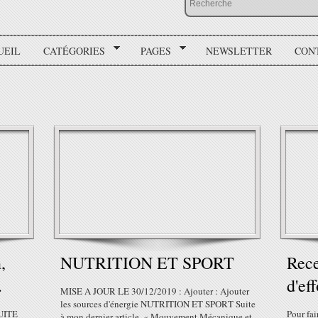
UEIL
CATÉGORIES
PAGES
NEWSLETTER
CON
,
NUTRITION ET SPORT
Rece
.
d'eff
MISE A JOUR LE 30/12/2019 : Ajouter : Ajouter
les sources d'énergie NUTRITION ET SPORT Suite
UITE
Pour fai
à mon dernier article, « Mouvement Mécanique et