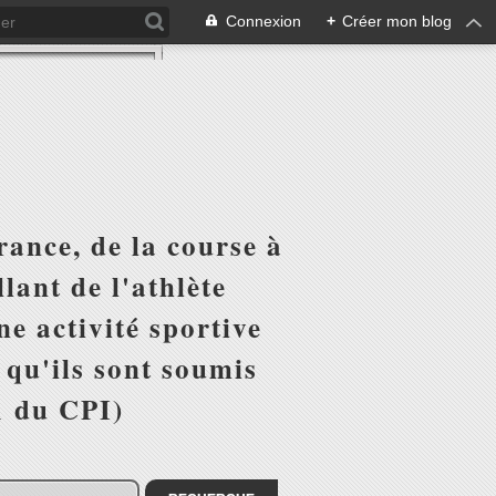
Connexion
+
Créer mon blog
ance, de la course à
lant de l'athlète
e activité sportive
r qu'ils sont soumis
1 du CPI)