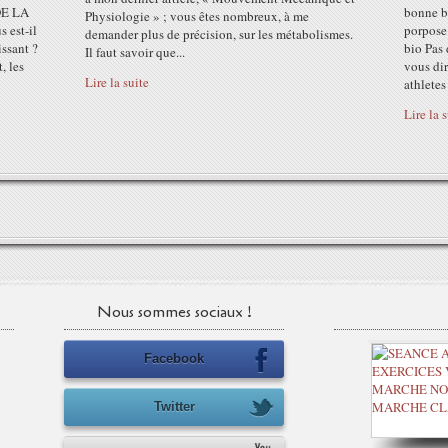
DE LA
bonne b
Physiologie » ; vous êtes nombreux, à me
 est-il
porpose 
demander plus de précision, sur les métabolismes.
issant ?
bio Pas 
Il faut savoir que...
, les
vous dir
Lire la suite
athletes
Lire la 
Nous sommes sociaux !
Facebook
Twitter