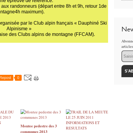
une épreuve de référence.
aux randonneurs (départ entre 8h et 9h, retour 1de
ntagne4h maximum).
rganisée par le Club alpin français « Dauphiné Ski
New
Alpinisme »
ançaise des Clubs alpins de montagne (FFCAM).
Abonne
article
Email
Repost
0
Montee pedestre des 3
communes 2013