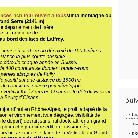
sur la montagne du
and Serre (2141 m)
e département de l’Isère
ommune de
u bord des lacs de Laffrey.
e course à pied sur un dénivelé de 1000 mètres
istance la plus courte possible.
se déroule chaque année en Suisse.
 de 400 coureurs se donnent rendez-vous
s pentes abruptes de Fully
é positif sur une distance de 1900 m)
e de course est encore peu développé.
Vertical Kil à Auris en Oisans et le défi du Facteur
à Bourg d’Oisans.
Sui
ujourd’hui en Rhône-Alpes, le profil adapté de la
Fa
 son environnement (vue dégagée, visibilité de
le départ) devrait sans nul doute attirer un grand
Twi
 pour cette première édition, passionnés,
urs occasionnels et faire de la Verticale du Grand
RS