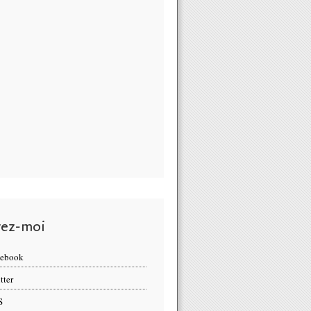
vez-moi
cebook
tter
S