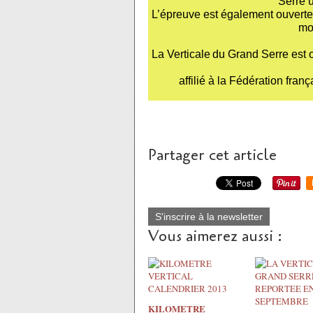
Serre 
L’épreuve est également ouverte 
mo
La Verticale
du Grand Serre est o
affilié à la Fédération fr
Partager cet article
S'inscrire à la newsletter
Vous aimerez aussi :
KILOMETRE