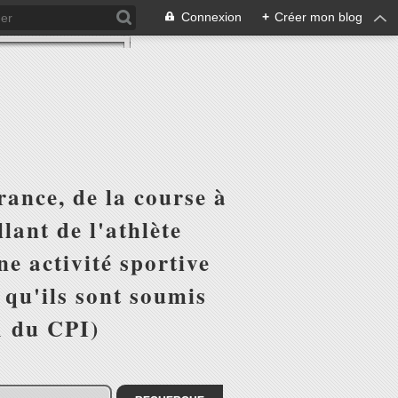
Connexion
+
Créer mon blog
ance, de la course à
lant de l'athlète
e activité sportive
r qu'ils sont soumis
1 du CPI)