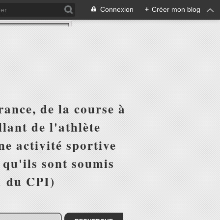
Connexion
+
Créer mon blog
ance, de la course à
lant de l'athlète
e activité sportive
r qu'ils sont soumis
1 du CPI)